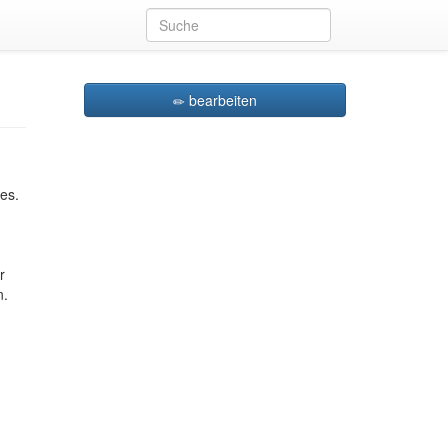
bearbeiten
es.
r
n.