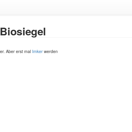
Biosiegel
er. Aber erst mal
Imker
werden
schutz
Über wiki.bienenzeitung.de
Haftungsausschluss
Anmelden / Registri
Powered by MediaWiki